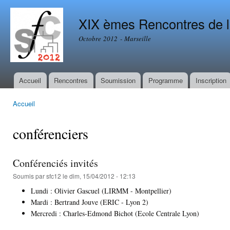
All
con
XIX èmes Rencontres de l
prin
Octobre 2012 - Marseille
Accueil
Rencontres
Soumission
Programme
Inscription
Menu principal
Accueil
Vous êtes ici
conférenciers
Conférenciés invités
Soumis par
sfc12
le dim, 15/04/2012 - 12:13
Lundi : Olivier Gascuel (LIRMM - Montpellier)
Mardi : Bertrand Jouve (ERIC - Lyon 2)
Mercredi : Charles-Edmond Bichot (Ecole Centrale Lyon)